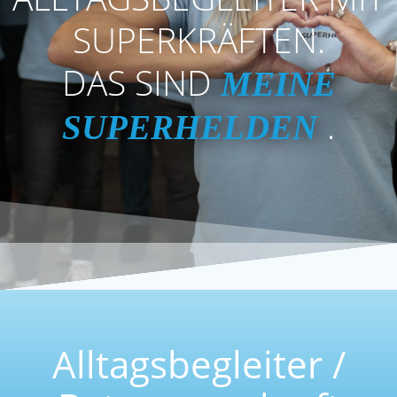
SUPERKRÄFTEN.
DAS SIND
MEINE
.
SUPERHELDEN
Alltagsbegleiter /